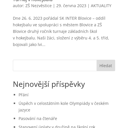
autor:
ZŠ Nezvěstice
|
29. června 2023
|
AKTUALITY
Dne 26. 6. 2023 pořádal SK INTER Blovice – oddíl
hokejbalu ve spolupráci s městem Blovice a ZŠ
Blovice druhý ročník turnaje základních škol
v hokejbalu. Naši žáci, složení z výběru 4. a 5. tříd,
bojovali jako lvi...
Hledat
Nejnovější příspěvky
Přání
Úspěch v celostátním kole Olympiády v českém
jazyce
Pasování na čtenáře
Stanovení úplaty v družině na školní rok