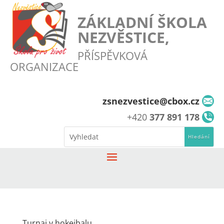
ZÁKLADNÍ ŠKOLA
NEZVĚSTICE,
PŘÍSPĚVKOVÁ
ORGANIZACE
zsnezvestice@cbox.cz
+420
377 891 178
Turnaj v hokejbalu