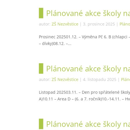
Plánované akce školy n
autor:
ZŠ Nezvěstice
|
3. prosince 2025
|
Plán
Prosinec 202501.12. – Výměna Pč 6. B (chlapci – 
– dívky)08.12. –...
Plánované akce školy n
autor:
ZŠ Nezvěstice
|
4. listopadu 2025
|
Plán
Listopad 202503.11. – Den pro spřátelené školy
A)10.11 – Area D – (6. a 7. ročník)10.-14.11. – Hvě
Plánované akce školy na