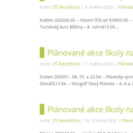
autor:
ZŠ Nezvěstice
|
4. května 2026
|
Plánov
Květen 202604.05. – Focení tříd od 9:0005.05. – 
Turistický kurz Běšiny – 8. ročník13.05....
Plánované akce školy 
autor:
ZŠ Nezvěstice
|
7. dubna 2026
|
Plánov
Duben 202601., 08.,15. a 22.04. – Plavecký výcvi
čtenářů13.04. – Discgolf Starý Plzenec – 6. A a 7
Plánované akce školy n
autor:
ZŠ Nezvěstice
|
10. března 2026
|
Pláno