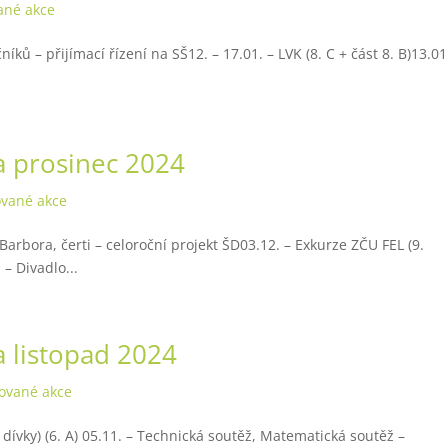
ané akce
íků – přijímací řízení na SŠ12. – 17.01. – LVK (8. C + část 8. B)13.01
a prosinec 2024
ované akce
 Barbora, čerti – celoroční projekt ŠD03.12. – Exkurze ZČU FEL (9.
 – Divadlo...
a listopad 2024
ované akce
dívky) (6. A) 05.11. – Technická soutěž, Matematická soutěž –