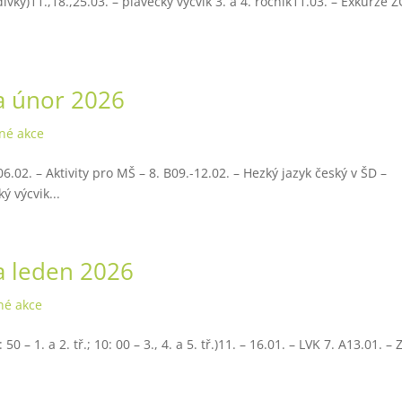
ívky)11.,18.,25.03. – plavecký výcvik 3. a 4. ročník11.03. – Exkurze 
a únor 2026
né akce
.02. – Aktivity pro MŠ – 8. B09.-12.02. – Hezký jazyk český v ŠD –
ý výcvik...
a leden 2026
né akce
 – 1. a 2. tř.; 10: 00 – 3., 4. a 5. tř.)11. – 16.01. – LVK 7. A13.01. –