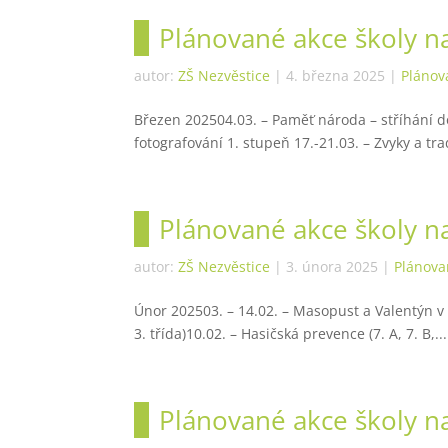
Plánované akce školy n
autor:
ZŠ Nezvěstice
|
4. března 2025
|
Plánov
Březen 202504.03. – Paměť národa – stříhání do
fotografování 1. stupeň 17.-21.03. – Zvyky a tradi
Plánované akce školy n
autor:
ZŠ Nezvěstice
|
3. února 2025
|
Plánova
Únor 202503. – 14.02. – Masopust a Valentýn v 
3. třída)10.02. – Hasičská prevence (7. A, 7. B,...
Plánované akce školy n