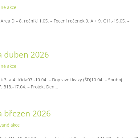
ané akce
Area D – 8. ročník11.05. – Focení ročenek 9. A + 9. C11.-15.05. –
na duben 2026
ané akce
k 3. a 4. třída07.-10.04. – Dopravní kvízy (ŠD)10.04. – Souboj
. B13.-17.04. – Projekt Den...
a březen 2026
vané akce