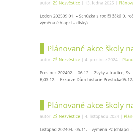
autor:
ZŠ Nezvěstice
|
13. ledna 2025
|
Plánov
Leden 202509.01. – Schůzka s rodiči žáků 9. ročn
výměna (chlapci – dívky)...
Plánované akce školy n
autor:
ZŠ Nezvěstice
|
4. prosince 2024
|
Plán
Prosinec 202402. – 06.12. – Zvyky a tradice; Sv.
B)03.12. – Exkurze Dům historie Přešticka05.12.
Plánované akce školy n
autor:
ZŠ Nezvěstice
|
4. listopadu 2024
|
Plán
Listopad 202404.–05.11. – výměna Pč (chlapci – 