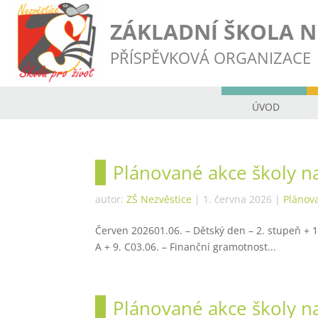
ZÁKLADNÍ ŠKOLA N
PŘÍSPĚVKOVÁ ORGANIZACE
ÚVOD
Plánované akce školy n
autor:
ZŠ Nezvěstice
|
1. června 2026
|
Plánov
Červen 202601.06. – Dětský den – 2. stupeň + 1.
A + 9. C03.06. – Finanční gramotnost...
Plánované akce školy n