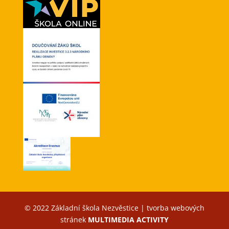
© 2022 Základní škola Nezvěstice | tvorba webových
stránek
MULTIMEDIA ACTIVITY