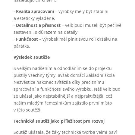
následujících kritérií:
·
Kvalita zpracování
– výrobky měly být stabilní
a esteticky vyladěné.
·
Detailnost a přesnost
– velbloudi museli být pečlivě
sestaveni, s důrazem na detaily.
·
Funkčnost
– výrobek měl plnit svou roli držáku na
párátka.
Výsledek soutěže
S velkým nadšením a odhodláním se do projektu
pustily všechny týmy, avšak domácí Základní škola
Nezvěstice nakonec zvítězila díky preciznímu
zpracování a funkčnosti svého výrobku. Náš velbloud
se ukázal jako nejstabilnější a nejpraktičtější, což
našim mladým řemeslníkům zajistilo první místo
v této soutěži.
Technická soutěž jako příležitost pro rozvoj
Soutěž ukázala, že žáky technická tvorba velmi baví