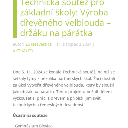
Technická soutěž pro
základní školy: Výroba
dřevěného velblouda –
držáku na párátka
autor:
ZŠ Nezvěstice
|
11. listopadu 2024
|
AKTUALITY
Dne 5. 11. 2024 se konala Technická soutěž, na níž se
setkaly týmy z několika partnerských škol. Žáci dostali
za úkol vytvořit dřevěného velblouda, který by sloužil
jako držák na párátka. Tento projekt umožnil dětem
vyzkoušet si práci s dřevem a přiblížil jim svět
technických a řemeslných dovedností.
Účastníci soutěže
· Gymnázium Blovice