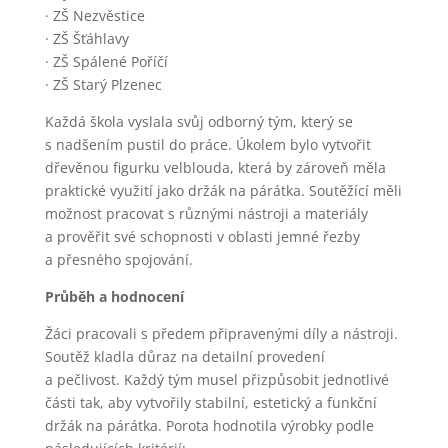
· ZŠ Nezvěstice
· ZŠ Šťáhlavy
· ZŠ Spálené Poříčí
· ZŠ Starý Plzenec
Každá škola vyslala svůj odborný tým, který se
s nadšením pustil do práce. Úkolem bylo vytvořit
dřevěnou figurku velblouda, která by zároveň měla
praktické využití jako držák na párátka. Soutěžící měli
možnost pracovat s různými nástroji a materiály
a prověřit své schopnosti v oblasti jemné řezby
a přesného spojování.
Průběh a hodnocení
Žáci pracovali s předem připravenými díly a nástroji.
Soutěž kladla důraz na detailní provedení
a pečlivost. Každý tým musel přizpůsobit jednotlivé
části tak, aby vytvořily stabilní, estetický a funkční
držák na párátka. Porota hodnotila výrobky podle