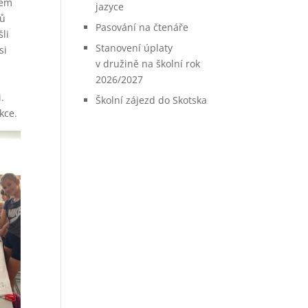
pem
jazyce
ků
Pasování na čtenáře
šli
Stanovení úplaty
si
v družině na školní rok
2026/2027
.
Školní zájezd do Skotska
kce.