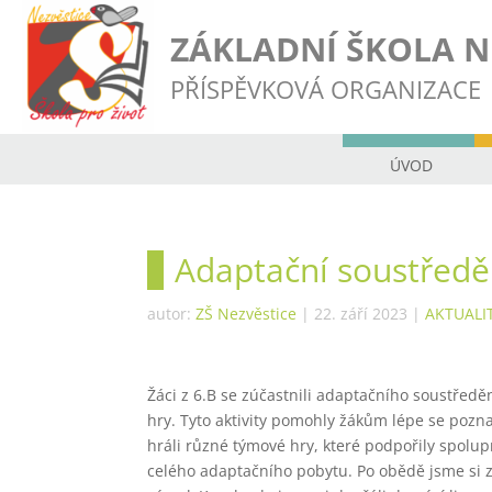
ZÁKLADNÍ ŠKOLA N
PŘÍSPĚVKOVÁ ORGANIZACE
ÚVOD
Adaptační soustředě
autor:
ZŠ Nezvěstice
|
22. září 2023
|
AKTUALI
Žáci z 6.B se zúčastnili adaptačního soustředěn
hry. Tyto aktivity pomohly žákům lépe se pozna
hráli různé týmové hry, které podpořily spolu
celého adaptačního pobytu. Po obědě jsme si z