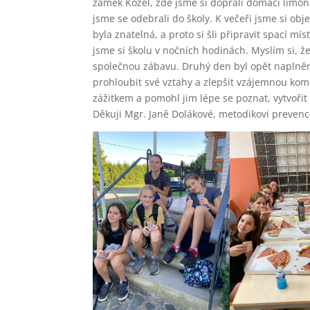
zámek Kozel, zde jsme si dopřáli domácí limo
jsme se odebrali do školy. K večeři jsme si obj
byla znatelná, a proto si šli připravit spací mí
jsme si školu v nočních hodinách. Myslím si, že
společnou zábavu. Druhý den byl opět naplněn 
prohloubit své vztahy a zlepšit vzájemnou kom
zážitkem a pomohl jim lépe se poznat, vytvořit
Děkuji Mgr. Janě Dolákové, metodikovi prevenc