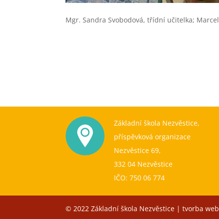
Mgr. Sandra Svobodová, třídní učitelka; Marce
Základní škola Nezvěstice,
příspěvková organizace
Nezvěstice 69,
332 04 Nezvěstice
IČO: 750 06 774
© 2022 Základní škola Nezvěstice | tvorba we