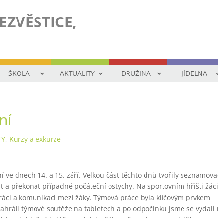
EZVĚSTICE,
ŠKOLA
AKTUALITY
DRUŽINA
JÍDELNA
ní
TY
,
Kurzy a exkurze
í ve dnech 14. a 15. září. Velkou část těchto dnů tvořily seznamova
t a překonat případné počáteční ostychy. Na sportovním hřišti žác
práci a komunikaci mezi žáky. Týmová práce byla klíčovým prvkem
ahráli týmové soutěže na tabletech a po odpočinku jsme se vydali