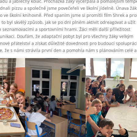
nádu a jablečný koláč. Procházka žáky vyčerpala a pomalejším tem
ednali pizzu a společně jsme povečeřeli ve školní jídelně. Únava žá
sto ve školní knihovně. Před spaním jsme si promítli film Shrek a pro
 to byl skvělý způsob, jak se po dni plném aktivit odreagovat a užít 
seznamovacími a sportovními hrami. Žáci měli další příležitost
unikaci. Doufám, že adaptační pobyt byl pro všechny žáky velkým
 nové přátelství a získat důležité dovednosti pro budoucí spolupráci
e, že s námi strávila první den a pomohla nám s plánováním celé a