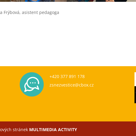
la Frýbová, asistent pedagoga
+420 377 891 178
zsnezvestice@cbox.cz
bových stránek
MULTIMEDIA ACTIVITY