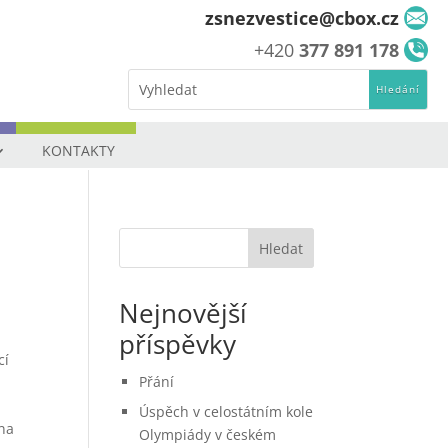
zsnezvestice@cbox.cz
+420
377 891 178
KONTAKTY
Hledat
Nejnovější
příspěvky
cí
Přání
i
Úspěch v celostátním kole
 na
Olympiády v českém